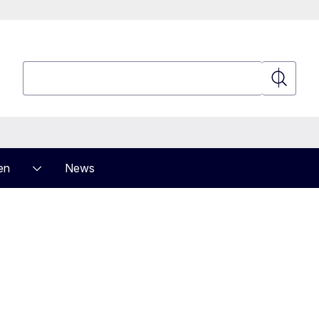
Suchen
Suchen
en
News