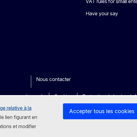
VAT rules for small en
Have your say
Nous contacter
ook
outube
Other
es sur nos sites web
Cookies
Protection de la vie priv
ge relative à la
Accepter tous les cookies
le lien figurant en
tions et modifier