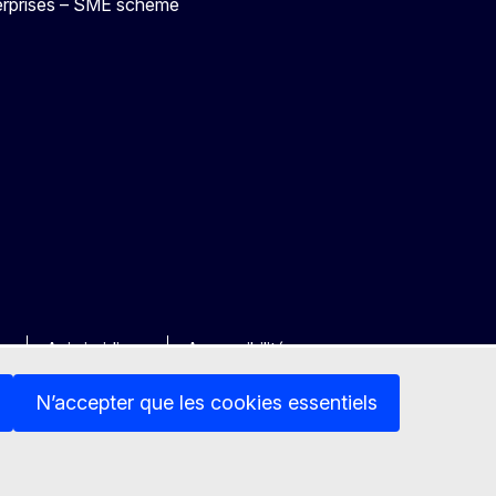
terprises – SME scheme
ée
Avis juridique
Accessibilité
N’accepter que les cookies essentiels