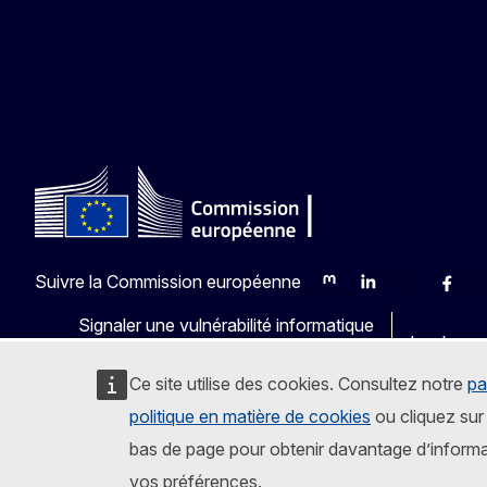
Suivre la Commission européenne
Mastodon
LinkedIn
Bluesky
Faceb
Y
Signaler une vulnérabilité informatique
Les langu
Ce site utilise des cookies. Consultez notre
pa
politique en matière de cookies
ou cliquez sur 
bas de page pour obtenir davantage d’informa
vos préférences.